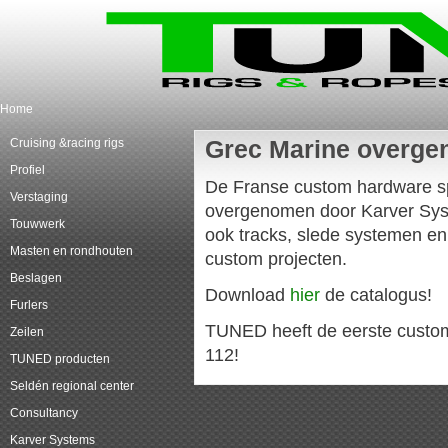
Home
Cruising &racing rigs
Grec Marine overge
Profiel
De Franse custom hardware sp
Verstaging
overgenomen door Karver Syst
Touwwerk
ook tracks, slede systemen en
Masten en rondhouten
custom projecten.
Beslagen
Download
hier
de catalogus!
Furlers
TUNED heeft de eerste custom 
Zeilen
112!
TUNED producten
Seldén regional center
Consultancy
Karver Systems