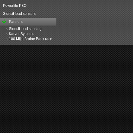
Powerlite PBO
Stensit load sensors
Partners
Stensit load sensing
Karver Systems
100 Mijls Bruine Bank race