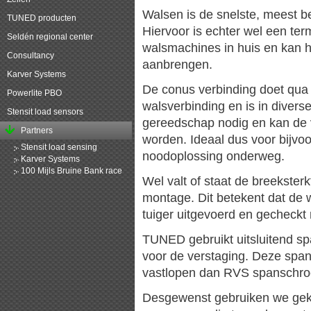
Walsen is de snelste, meest b
TUNED producten
Hiervoor is echter wel een te
Seldén regional center
walsmachines in huis en kan h
Consultancy
aanbrengen.
Karver Systems
De conus verbinding doet qua 
Powerlite PBO
walsverbinding en is in divers
Stensit load sensors
gereedschap nodig en kan de v
Partners
worden. Ideaal dus voor bijvoo
Stensit load sensing
noodoplossing onderweg.
Karver Systems
100 Mijls Bruine Bank race
Wel valt of staat de breekster
montage. Dit betekent dat de
tuiger uitgevoerd en gecheck
TUNED gebruikt uitsluitend 
voor de verstaging. Deze spa
vastlopen dan RVS spanschro
Desgewenst gebruiken we geka