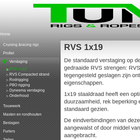
Home
Cruising &racing rigs
RVS 1x19
Profiel
De standaard verstaging op de 
Verstaging
gedraaide RVS strengen: RVS 
RVS 1x19
tegengesteld geslagen zijn on
RVS Compacted strand
Rodrigging
eigenschappen.
PBO rigging
Dyneema verstaging
1x19 staaldraad heeft een opti
Onderhoud
duurzaamheid, rek beperking e
Touwwerk
standaard gezien.
Masten en rondhouten
De eindverbindingen van deze
Beslagen
aangewalst of door middel va
Furlers
aangebracht.
Zeilen