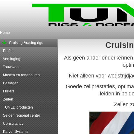
Home
Cruising &racing rigs
Cruisin
Profiel
Als geen ander onderkennen 
Verstaging
optim
Touwwerk
Niet alleen voor wedstrijd
Masten en rondhouten
Beslagen
Goede zeilprestaties, optim
Furlers
leiden in beide
Zeilen
Zeilen z
TUNED producten
Seldén regional center
Consultancy
Karver Systems